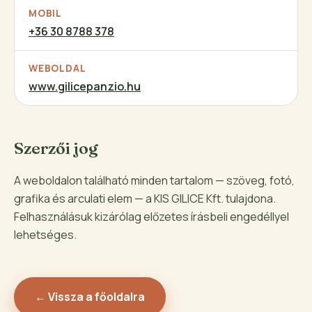
MOBIL
+36 30 8788 378
WEBOLDAL
www.gilicepanzio.hu
Szerzői jog
A weboldalon található minden tartalom — szöveg, fotó,
grafika és arculati elem — a KIS GILICE Kft. tulajdona.
Felhasználásuk kizárólag előzetes írásbeli engedéllyel
lehetséges.
← Vissza a főoldalra