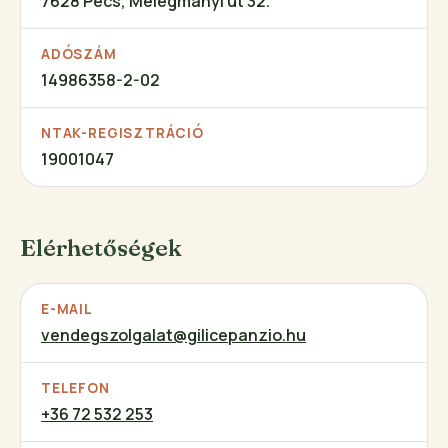
7628 Pécs, Melegmányi út 32.
ADÓSZÁM
14986358-2-02
NTAK-REGISZTRÁCIÓ
19001047
Elérhetőségek
E-MAIL
vendegszolgalat@gilicepanzio.hu
TELEFON
+36 72 532 253