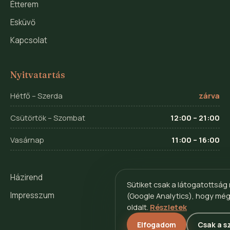
Étterem
Esküvő
Kapcsolat
Nyitvatartás
Hétfő – Szerda
zárva
Csütörtök – Szombat
12:00 – 21:00
Vasárnap
11:00 – 16:00
Házirend
Sütiket csak a látogatottsá
Impresszum
(Google Analytics), hogy mé
oldalt.
Részletek
Elfogadom
Csak a s